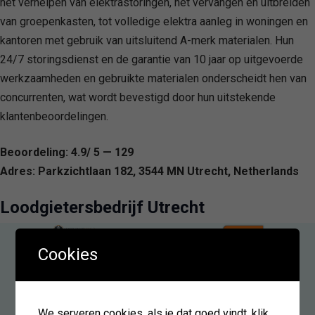
het verhelpen van elektrastoringen, het vervangen en uitbreiden
van groepenkasten, tot volledige elektra aanleg in woningen en
kantoren met gebruik van uitsluitend A-merk materialen. Hun
24/7 storingsdienst en de garantie van 10 jaar op uitgevoerde
werkzaamheden en gebruikte materialen onderscheidt hen van
concurrenten, wat wordt bevestigd door hun uitstekende
klantenbeoordelingen.
Beoordeling: 4.9/ 5 — 129
Adres: Parkzichtlaan 182, 3544 MN Utrecht, Netherlands
Loodgietersbedrijf Utrecht
Cookies
We serveren cookies. als je dat goed vindt, klik