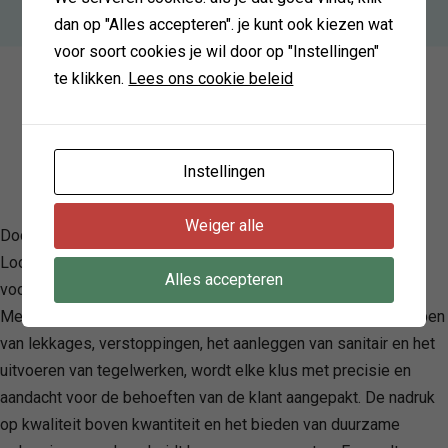
dan op "Alles accepteren". je kunt ook kiezen wat
voor soort cookies je wil door op "Instellingen"
te klikken.
Lees ons cookie beleid
Instellingen
Weiger alle
Door deskundigheid en klantgerichtheid te combineren, heeft
Loodgietersbedrijf Utrecht zich gevestigd als de
Alles accepteren
voorkeurskeuze voor loodgietersdiensten in en rond Utrecht.
Met een breed spectrum aan diensten, waaronder het verhelpen
van lekkages, verstoppingen, het aanleggen van sanitair en het
uitvoeren van tegelwerken, wordt elke klus met precisie en
aandacht voor de behoeften van de klant aangepakt. De nadruk
op kwaliteit boven kwantiteit en het bieden van duurzame