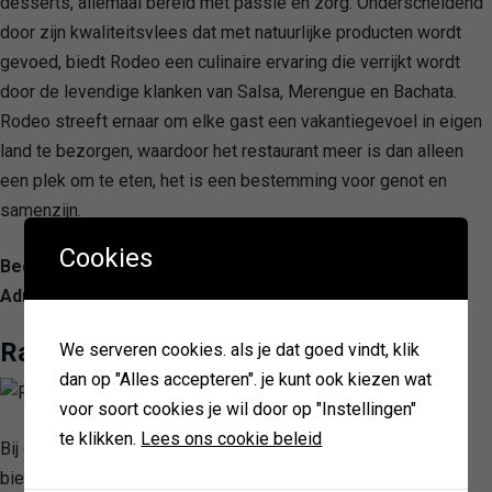
desserts, allemaal bereid met passie en zorg. Onderscheidend
door zijn kwaliteitsvlees dat met natuurlijke producten wordt
gevoed, biedt Rodeo een culinaire ervaring die verrijkt wordt
door de levendige klanken van Salsa, Merengue en Bachata.
Rodeo streeft ernaar om elke gast een vakantiegevoel in eigen
land te bezorgen, waardoor het restaurant meer is dan alleen
een plek om te eten, het is een bestemming voor genot en
samenzijn.
Cookies
Beoordeling: 4.5/ 5 — 1845
Adres: Heuvelring 120, 5038 CL Tilburg, Netherlands
Raw
We serveren cookies. als je dat goed vindt, klik
dan op "Alles accepteren". je kunt ook kiezen wat
voor soort cookies je wil door op "Instellingen"
te klikken.
Lees ons cookie beleid
Bij dit gastvrije etablissement wordt de nadruk gelegd op het
bieden van een uitzonderlijke culinaire ervaring, waarbij