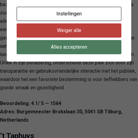
bezoekers worden uitgenodigd om via social media platforms
zoals Facebook en Instagram een diepere duik te nemen in
Instellingen
alles wat de zaak te bieden heeft. Reserveringen kunnen
eenvoudig met een klik worden gemaakt, terwijl potentiële
Weiger alle
gasten worden verleid met een voorproefje van het veelzijdige
aanbod door middel van de online beschikbare menu’s voor
Alles accepteren
lunch, diner, borrel, en een indrukwekkende selectie van bieren.
Uniek in zijn benadering, onderscheidt deze plek zich door zijn
transparantie en gebruiksvriendelijke interactie met het publiek,
waardoor het een favoriete bestemming is voor liefhebbers van
goede smaak en gezelligheid.
Beoordeling: 4.1/ 5 — 1564
Adres: Burgemeester Brokxlaan 30, 5041 SB Tilburg,
Netherlands
’t Taphuys