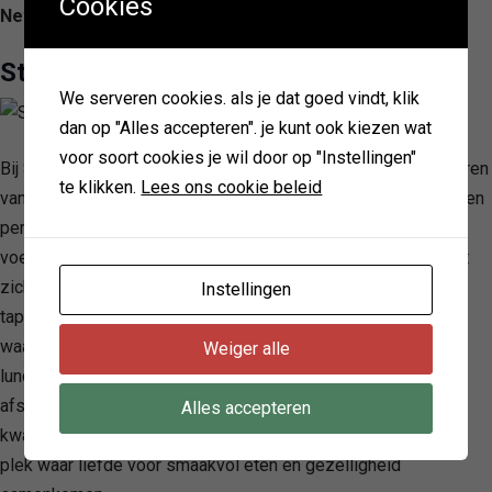
Cookies
Netherlands
Stadskaffee Laurens
We serveren cookies. als je dat goed vindt, klik
dan op "Alles accepteren". je kunt ook kiezen wat
voor soort cookies je wil door op "Instellingen"
Bij Stadskaffee Laurens wordt de focus gelegd op het serveren
te klikken.
Lees ons cookie beleid
van eenvoudige, doch verfijnde gerechten binnen een warme en
persoonlijke ambiance, waardoor bezoekers zich direct thuis
voelen. Gevestigd in Alkmaar, onderscheidt dit etablissement
zich met een zonnig terras, een uitgebreid aanbod van 9
Instellingen
tapbieren, een indrukwekkende bar, wijnkamer en cocktailbar,
waardoor het de ideale locatie is voor zowel een ontspannen
Weiger alle
lunch of diner als voor grotere evenementen zoals
afscheidsfeesten en bruiloften. Met de belofte van goede
Alles accepteren
kwaliteit tegen een eerlijke prijs, is Stadskaffee Laurens een
plek waar liefde voor smaakvol eten en gezelligheid