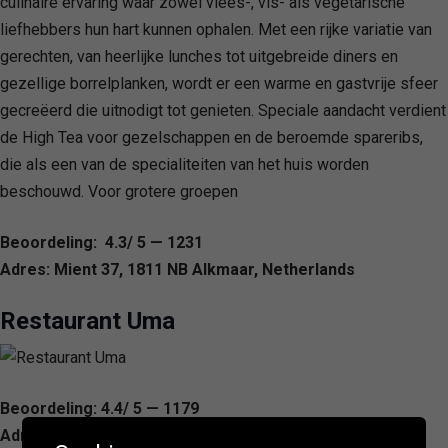
culinaire ervaring waar zowel vlees-, vis- als vegetarische
liefhebbers hun hart kunnen ophalen. Met een rijke variatie van
gerechten, van heerlijke lunches tot uitgebreide diners en
gezellige borrelplanken, wordt er een warme en gastvrije sfeer
gecreëerd die uitnodigt tot genieten. Speciale aandacht verdient
de High Tea voor gezelschappen en de beroemde spareribs,
die als een van de specialiteiten van het huis worden
beschouwd. Voor grotere groepen
Beoordeling: 4.3/ 5 — 1231
Adres: Mient 37, 1811 NB Alkmaar, Netherlands
Restaurant Uma
Beoordeling: 4.4/ 5 — 1179
Adres: Minderbroederstraat 3, 1811 LN Alkmaar,