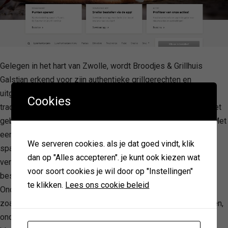
Gelegen in het hart van Zwolle, wordt Broodjes & Grillhuis
Galstjan erkend voor zijn authentieke grillgerechten en
uitgebreide menu dat wisselt van luxe hamburgers tot
Cookies
traditionele döner en shoarma schotels, met een nadruk op het
gebruik van kwaliteitsingrediënten zoals Black Angus Beef. Met
een klantgerichte benadering biedt het restaurant een
We serveren cookies. als je dat goed vindt, klik
spaarkaart systeem aan waarbij klanten punten kunnen
dan op "Alles accepteren". je kunt ook kiezen wat
verzamelen voor kortingen, en stimuleert het snellere
voor soort cookies je wil door op "Instellingen"
bestelprocedures via een speciaal ontwikkelde app.
te klikken.
Lees ons cookie beleid
Onderscheidend door zijn consistente kwaliteit en service,
zoals weerspiegeld in de vijfsterrenbeoordelingen van klanten,
onderscheidt Broodjes & Grillhuis Galstjan zich door zijn