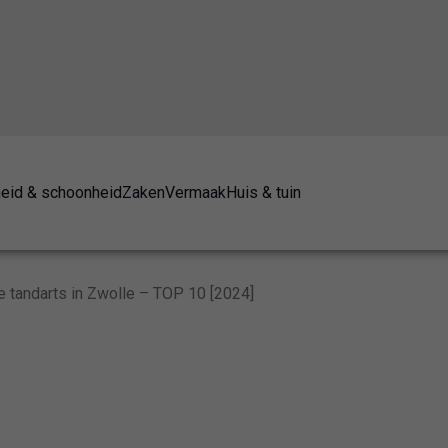
eid & schoonheid
Zaken
Vermaak
Huis & tuin
 tandarts in Zwolle – TOP 10 [2024]