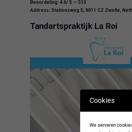
Beoordeling: 4.6/ 5 — 513
Address: Stationsweg 5, 8011 CZ Zwolle, Net
Tandartspraktijk La Roi
Cookies
We serveren cookies. 