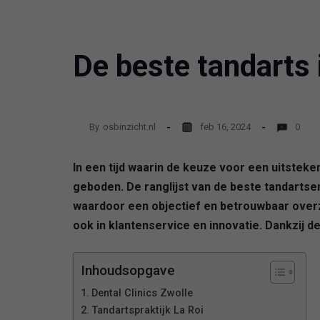
De beste tandarts 
By
osbinzicht.nl
feb 16, 2024
0
In een tijd waarin de keuze voor een uitsteke
geboden. De ranglijst van de beste tandartse
waardoor een objectief en betrouwbaar overzic
ook in klantenservice en innovatie. Dankzij d
Inhoudsopgave
Dental Clinics Zwolle
Tandartspraktijk La Roi