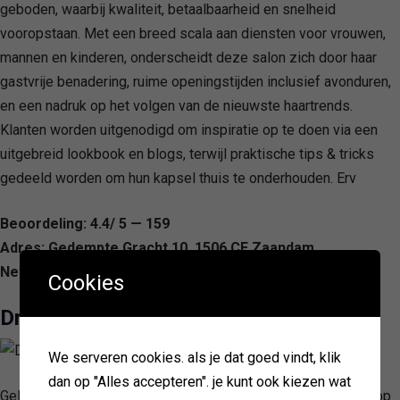
geboden, waarbij kwaliteit, betaalbaarheid en snelheid
vooropstaan. Met een breed scala aan diensten voor vrouwen,
mannen en kinderen, onderscheidt deze salon zich door haar
gastvrije benadering, ruime openingstijden inclusief avonduren,
en een nadruk op het volgen van de nieuwste haartrends.
Klanten worden uitgenodigd om inspiratie op te doen via een
uitgebreid lookbook en blogs, terwijl praktische tips & tricks
gedeeld worden om hun kapsel thuis te onderhouden. Erv
Beoordeling: 4.4/ 5 — 159
Adres: Gedempte Gracht 10, 1506 CE Zaandam,
Netherlands
Cookies
Dreamlook Barbershop
We serveren cookies. als je dat goed vindt, klik
dan op "Alles accepteren". je kunt ook kiezen wat
Gelegen in het hart van Zaandam, wordt Dreamlook Barbershop