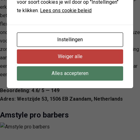
voor soort cookies je wil door op "Instellingen"
erkend voor zijn professionele en vriendelijke service tegen
te klikken.
Lees ons cookie beleid
betaalbare prijzen. Door de focus op klanttevredenheid en
flexibiliteit in planning, inclusief ruime openingstijden,
onderscheidt de barbershop zich als een vooraanstaande keuze
Instellingen
voor zowel volwassenen als kinderen. De vaardigheid om
zonder taalbarrières te communiceren, benadrukt hun toewijding
Weiger alle
aan uitmuntende service. Daarmee is Dreamlook Barbershop
een aanbevolen bestemming voor iedereen die op zoek is naar
Alles accepteren
een kwalitatieve knipbeurt in een gastvrije omgeving.
Beoordeling: 4.6/ 5 — 149
Adres: Westzijde 53, 1506 EB Zaandam, Netherlands
Amstyle pro barbers