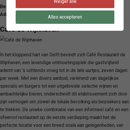
Weiger alle
Beoordeling: 4.8/ 5 — 1389
Adres: Doelenplein 7, 2611 BP Delft, Netherlands
Alles accepteren
Café de Wijnhaven
In het kloppend hart van Delft bevindt zich Café Restaurant de
Wijnhaven, een levendige ontmoetingsplek die gastvrijheid
ademt van ’s ochtends vroeg tot in de late uurtjes, zeven dagen
per week. Met een divers aanbod, variërend van dagelijkse
specials en burgers tot een uitgebreide selectie wijnen en
ambachtelijke bieren, onderscheidt dit etablissement zich door
zijn vermogen om zowel de lokale bevolking als bezoekers aan
te trekken. De unieke combinatie van een informeel café en een
sfeervol restaurant op de eerste verdieping maakt het de
perfecte locatie voor een breed scala aan gelegenheden, van