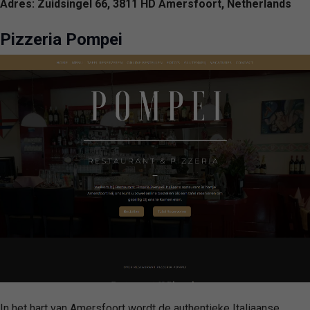
Adres: Zuidsingel 66, 3811 HD Amersfoort, Netherlands
Pizzeria Pompei
In het hart van Amersfoort wordt de authentieke Italiaanse