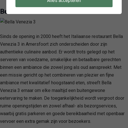
Alles accepteren
Bella Venezia 3
Sinds de opening in 2000 heeft het Italiaanse restaurant Bella
Venezia 3 in Amersfoort zich onderscheiden door zijn
authentieke culinaire aanbod. Er wordt trots gelegd op het
serveren van voedzame, smakelijke en betaalbare gerechten
binnen een ambiance die zowel jong als oud aanspreekt. Met
een missie gericht op het combineren van plezier en fijne
ambiance met kwalitatief hoogstaand eten, streeft Bella
Venezia 3 ernaar om elke maaltijd een buitengewone
eetervaring te maken. De toegankelijkheid wordt vergroot door
ruime openingstijden en zowel afhaal- als bezorgservices,
waarbij gratis parkeren en goede bereikbaarheid met openbaar
vervoer een extra gemak zijn voor bezoekers.