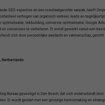
nde SEO-expertise en een resultaatgerichte aanpak, heeft Omp
bstantieel verhogen van organisch verkeer, leads en tegelijkertij
ptimalisatie, linkbuilding, conversie optimalisatie, Google Ads,
d en conversies te verbeteren. Er wordt gewerkt vanuit een bas
idt zich door persoonlijke aandacht en vakmanschap, gericht op
, Netherlands
ing Bureau gevestigd in Den Bosch, dat zich onderscheidt door 
anten. Er wordt gestart met een grondige kennismaking en strat