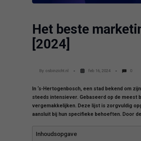
Het beste marketi
[2024]
By
osbinzicht.nl
feb 16, 2024
0
In ‘s-Hertogenbosch, een stad bekend om zij
steeds intensiever. Gebaseerd op de meest b
vergemakkelijken. Deze lijst is zorgvuldig o
aansluit bij hun specifieke behoeften. Door d
Inhoudsopgave