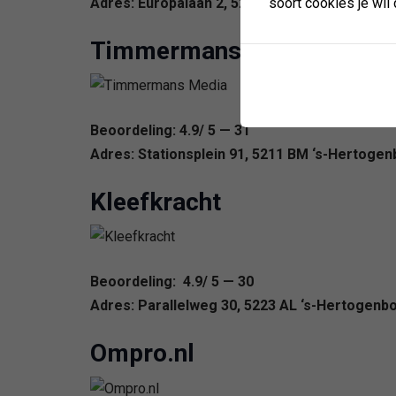
Adres: Europalaan 2, 5232 BC ‘s-Hertogenbos
soort cookies je wil 
Timmermans Media
Beoordeling: 4.9/ 5 — 31
Adres: Stationsplein 91, 5211 BM ‘s-Hertoge
Kleefkracht
Beoordeling: 4.9/ 5 — 30
Adres: Parallelweg 30, 5223 AL ‘s-Hertogenb
Ompro.nl