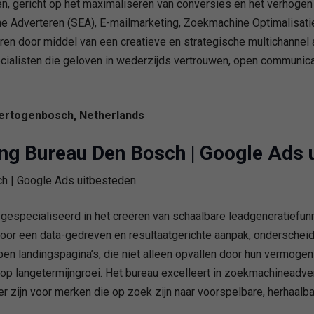
n, gericht op het maximaliseren van conversies en het verhogen
 Adverteren (SEA), E-mailmarketing, Zoekmachine Optimalisatie 
en door middel van een creatieve en strategische multichannel 
alisten die geloven in wederzijds vertrouwen, open communicati
Hertogenbosch, Netherlands
ing Bureau Den Bosch | Google Ads 
 gespecialiseerd in het creëren van schaalbare leadgeneratiefun
Door een data-gedreven en resultaatgerichte aanpak, ondersche
en landingspagina’s, die niet alleen opvallen door hun vermoge
op langetermijngroei. Het bureau excelleert in zoekmachineadve
r zijn voor merken die op zoek zijn naar voorspelbare, herhaalb