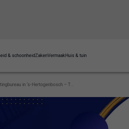
eid & schoonheid
Zaken
Vermaak
Huis & tuin
Het beste marketingbureau in ‘s-Hertogenbosch – TOP 10 [2024]