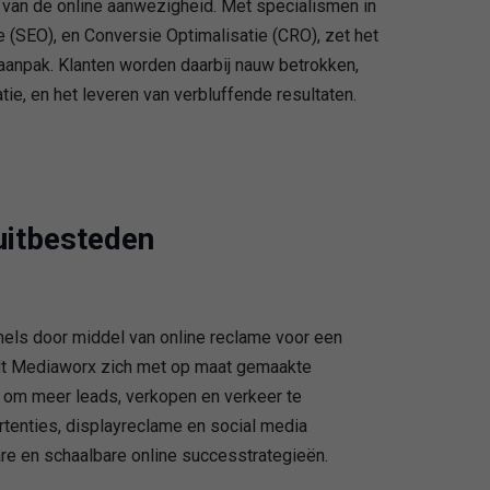
 van de online aanwezigheid. Met specialismen in
(SEO), en Conversie Optimalisatie (CRO), zet het
aanpak. Klanten worden daarbij nauw betrokken,
e, en het leveren van verbluffende resultaten.
uitbesteden
nels door middel van online reclame voor een
idt Mediaworx zich met op maat gemaakte
n om meer leads, verkopen en verkeer te
rtenties, displayreclame en social media
are en schaalbare online successtrategieën.