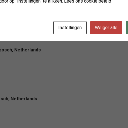
ch, Netherlands
door op "Instellingen" te klikken.
Lees ons cookie beleid
Instellingen
Weiger alle
nbosch, Netherlands
osch, Netherlands