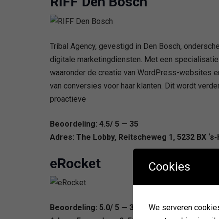
RIFF Den Bosch
Tribal Agency, gevestigd in Den Bosch, onderschei
digitale marketingdiensten. Met een specialisatie
waaronder de creatie van WordPress-websites en
van conversies voor haar klanten. Dit wordt verder
proactieve
Beoordeling: 4.5/ 5 — 35
Adres: The Lobby, Reitscheweg 1, 5232 BX ‘s
eRocket
Cookies
Beoordeling: 5.0/ 5 — 33
We serveren cookies. 