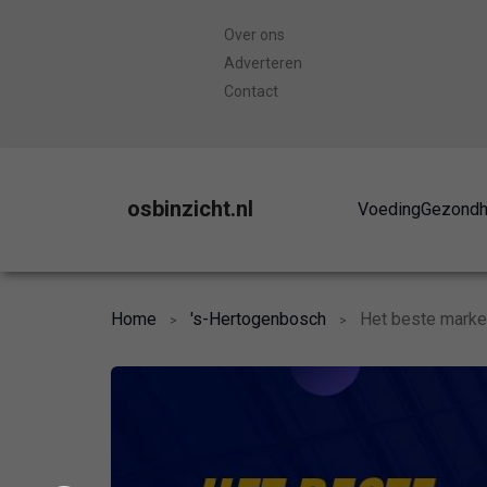
Over ons
Adverteren
Contact
osbinzicht.nl
Voeding
Gezondh
Home
's-Hertogenbosch