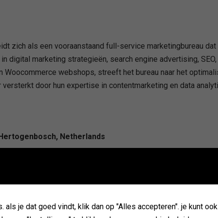
dt zich als een vooraanstaand full-service marketingbureau dat 
 in digital marketing strategieën, search engine advertising, SE
 Woocommerce webshops, streeft het bureau naar het optimalis
 versterkt door hun expertise in contentmarketing en data analyt
-Hertogenbosch, Netherlands
als je dat goed vindt, klik dan op "Alles accepteren". je kunt oo