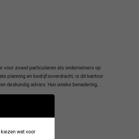
ner voor zowel particulieren als ondernemers op
e planning en bedrijfsoverdracht, is dit kantoor
 en deskundig advies. Hun unieke benadering,
k kiezen wat voor