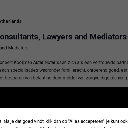
etherlands
Consultants, Lawyers and Mediators
tioneert Kooijman Autar Notarissen zich als een vertrouwde part
 aan specialisaties waaronder familierecht, onroerend goed, estat
t besparen van belasting door middel van zorgvuldige planning
erlands
als je dat goed vindt, klik dan op "Alles accepteren". je kunt oo