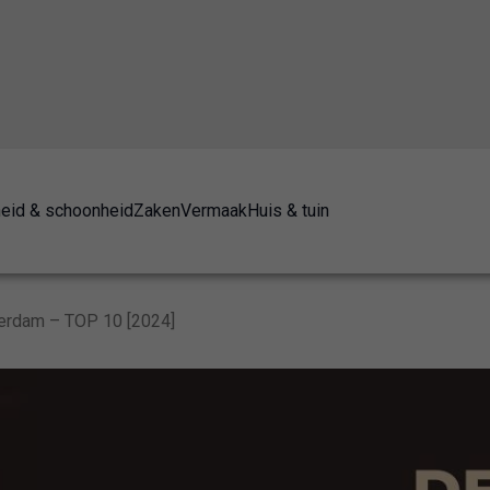
eid & schoonheid
Zaken
Vermaak
Huis & tuin
terdam – TOP 10 [2024]