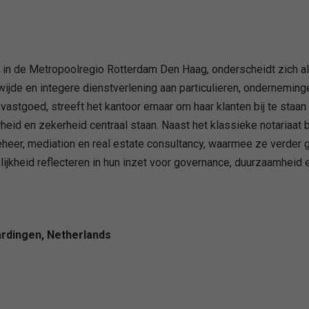
in de Metropoolregio Rotterdam Den Haag, onderscheidt zich als 
ewijde en integere dienstverlening aan particulieren, ondernemin
astgoed, streeft het kantoor ernaar om haar klanten bij te staan
rheid en zekerheid centraal staan. Naast het klassieke notariaa
er, mediation en real estate consultancy, waarmee ze verder g
ijkheid reflecteren in hun inzet voor governance, duurzaamheid
ardingen, Netherlands