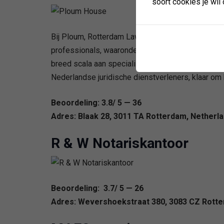
soort cookies je wil 
Bij Ploum, Rotterdam Law Firm, worden organisat
professionals, waaronder 75 advocaten en notariss
breed scala aan specialismen aan te bieden, van 
Nederlandse juridische dienstverleners, klaar om 
Beoordeling: 3.8/ 5 — 36
Adres: Blaak 28, 3011 TA Rotterdam, Netherl
R & W Notariskantoor
Beoordeling: 3.7/ 5 — 26
Adres: Wevershoekstraat 380, 3083 CZ Rotte