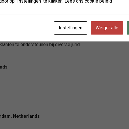
door op "Instellingen" te klikken.
Lees ons cookie beleid
ies en individuen voorzien van hoogwaardige juridische adviser
Instellingen
Weiger alle
en. Dit onafhankelijke full-service kantoor, gevestigd in het ha
aanbestedingsrecht tot zorgrecht. Door hun diepgaande kennis e
klanten te ondersteunen bij diverse jurid
ands
rdam, Netherlands