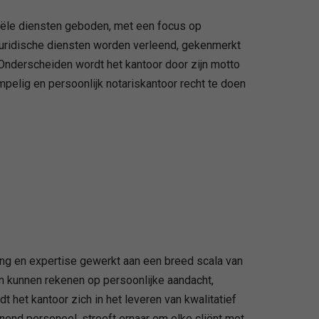
riële diensten geboden, met een focus op
uridische diensten worden verleend, gekenmerkt
. Onderscheiden wordt het kantoor door zijn motto
mpelig en persoonlijk notariskantoor recht te doen
ing en expertise gewerkt aan een breed scala van
en kunnen rekenen op persoonlijke aandacht,
 het kantoor zich in het leveren van kwalitatief
end personeel, streeft ernaar om elke cliënt met