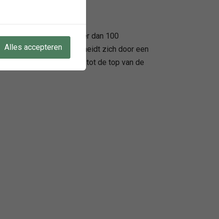
ing door een team van meer dan 100
Alles accepteren
rt van Rotterdam, onderscheidt zich door een
n ervaring behoort Ploum tot de top van de