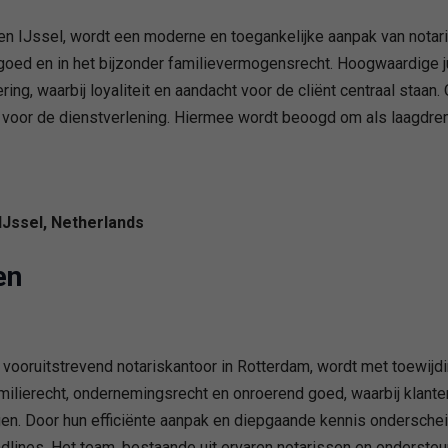
den IJssel, wordt een moderne en toegankelijke aanpak van nota
oed en in het bijzonder familievermogensrecht. Hoogwaardige j
ing, waarbij loyaliteit en aandacht voor de cliënt centraal staan
rmt voor de dienstverlening. Hiermee wordt beoogd om als laagdre
IJssel, Netherlands
en
vooruitstrevend notariskantoor in Rotterdam, wordt met toewijd
amilierecht, ondernemingsrecht en onroerend goed, waarbij klant
gen. Door hun efficiënte aanpak en diepgaande kennis onderscheidt
lines. Het team, bestaande uit ervaren notarissen en ondersteun