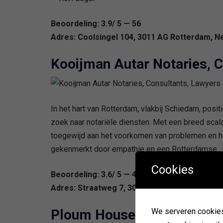
Beoordeling: 3.9/ 5 — 56
Adres: Coolsingel 104, 3011 AG Rotterdam, N
Kooijman Autar Notaries, 
In het hart van Rotterdam, vlakbij Schiedam, posi
zoek naar notariële diensten. Met een breed scala
toegewijd aan het voorkomen van problemen en he
gekenmerkt door empathie en een Rotterdamse
Cookies
Beoordeling: 3.6/ 5 — 40
Adres: Straatweg 7, 3051 BA Rotterdam, Neth
Ploum House
We serveren cookies. 