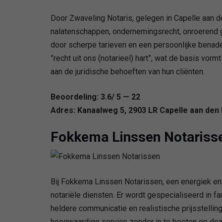
Door Zwaveling Notaris, gelegen in Capelle aan 
nalatenschappen, ondernemingsrecht, onroerend g
door scherpe tarieven en een persoonlijke benader
”recht uit ons (notarieel) hart”, wat de basis vo
aan de juridische behoeften van hun cliënten.
Beoordeling: 3.6/ 5 — 22
Adres: Kanaalweg 5, 2903 LR Capelle aan den 
Fokkema Linssen Notariss
Bij Fokkema Linssen Notarissen, een energiek en 
notariële diensten. Er wordt gespecialiseerd in f
heldere communicatie en realistische prijsstellin
hoogwaardige service zonder in te boeten op dead