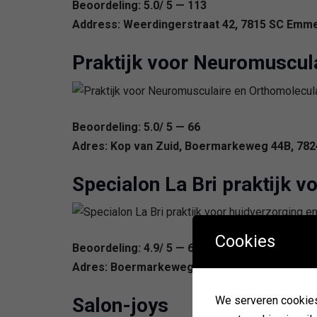
Beoordeling: 5.0/ 5 — 113
Address: Weerdingerstraat 42, 7815 SC Emme
Praktijk voor Neuromuscul
Beoordeling: 5.0/ 5 — 66
Adres: Kop van Zuid, Boermarkeweg 44B, 78
Specialon La Bri praktijk v
Cookies
Beoordeling: 4.9/ 5 — 61
Adres: Boermarkeweg 50L1, 7824 AA Emmen,
Salon-joys
We serveren cookies. 