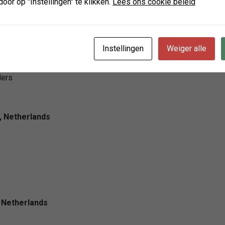
door op "Instellingen" te klikken.
Lees ons cookie beleid
n veelzijdige wellness-ervaring, waarbij onder één dak een br
Instellingen
Weiger alle
ide schoonheidsbehandelingen, zonnebanksessies, en zelfs mas
ng. Met een passie voor schoonheid en welzijn wordt elke klant 
ders
, Netherlands
 Netherlands