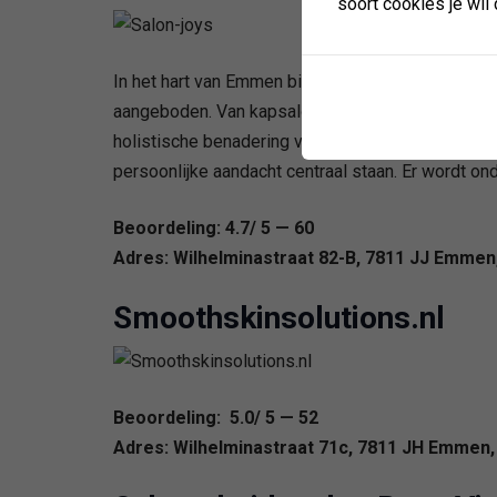
soort cookies je wil 
In het hart van Emmen biedt Beautysalon JOYS ee
aangeboden. Van kapsalon diensten tot uitgebre
holistische benadering van persoonlijke verzorgi
persoonlijke aandacht centraal staan. Er wordt on
Beoordeling: 4.7/ 5 — 60
Adres: Wilhelminastraat 82-B, 7811 JJ Emmen
Smoothskinsolutions.nl
Beoordeling: 5.0/ 5 — 52
Adres: Wilhelminastraat 71c, 7811 JH Emmen,