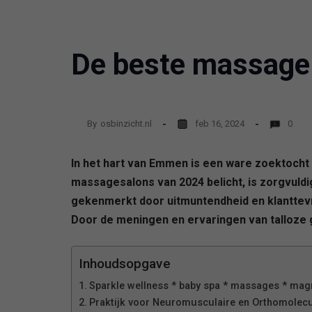
De beste massage
By
osbinzicht.nl
feb 16, 2024
0
In het hart van Emmen is een ware zoektocht 
massagesalons van 2024 belicht, is zorgvuld
gekenmerkt door uitmuntendheid en klanttevr
Door de meningen en ervaringen van talloze g
Inhoudsopgave
Sparkle wellness * baby spa * massages * ma
Praktijk voor Neuromusculaire en Orthomolecu