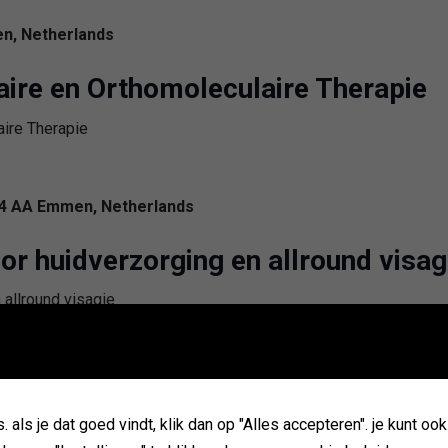
n, Netherlands
aire en Orthomoleculaire Therapie
24 AA Emmen, Netherlands
oor huidverzorging en allround visag
 Netherlands
als je dat goed vindt, klik dan op "Alles accepteren". je kunt oo