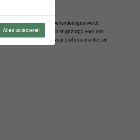
eed scala aan schoonheidsbehandelingen wordt
Alles accepteren
sages en pedicures, wordt er gezorgd voor een
verwelkomd in een sfeer waar professionaliteit en