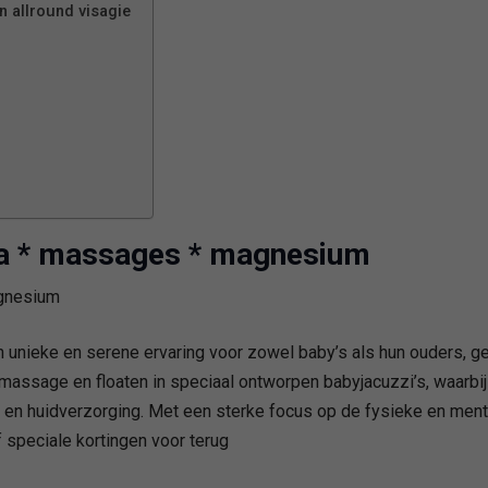
n allround visagie
pa * massages * magnesium
unieke en serene ervaring voor zowel baby’s als hun ouders, ger
assage en floaten in speciaal ontworpen babyjacuzzi’s, waarbi
n huidverzorging. Met een sterke focus op de fysieke en menta
 speciale kortingen voor terug