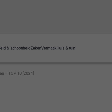
eid & schoonheid
Zaken
Vermaak
Huis & tuin
en – TOP 10 [2024]