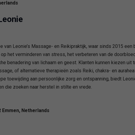
herlands
Leonie
se van Leonie’s Massage- en Reikipraktijk, waar sinds 2015 een
p het verminderen van stress, het verbeteren van de doorbloedi
sche benadering van lichaam en geest. Klanten kunnen kiezen uit
e, of alternatieve therapieën zoals Reiki, chakra- en auraheal
e toewijding aan persoonlijke zorg en ontspanning, biedt Leoni
n die zoeken naar herstel in stilte en vrede.
R Emmen, Netherlands