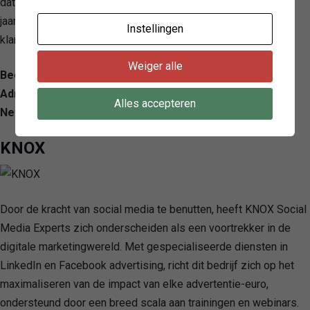
data, en profiteren van flexibele servicevoorwaarden zonder
jaarcontracten, wat KGOM’s toewijding aan transparantie en
Instellingen
klanttevredenheid benadrukt.
Weiger alle
Beoordeling: 4.6/ 5 — 20
Adres: Diepenveenseweg 147, 7413 AP Deventer,
Alles accepteren
Netherlands
KNOX
Door de kracht van social media te benutten, heeft KNOX Social
Media Experts zich onderscheiden als een voortrekker in de
digitale marketingwereld. Met gespecialiseerde diensten in
LinkedIn en Facebook advertising, richt dit bedrijf zich op het
maximaliseren van de impact van elke advertentie-euro,
ondersteund door een breed scala aan trainingen en webinars.