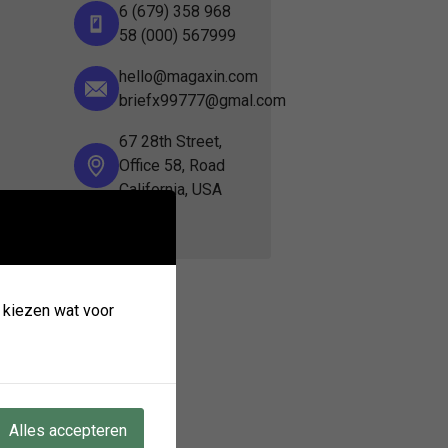
6 (679) 358 968
58 (000) 567999
hello@magaxin.com
briefx99777@gmal.com
67 28th Street,
Office 58, Road
California, USA
k kiezen wat voor
Alles accepteren