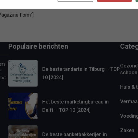
 Magazine Form”]
Populaire berichten
Categ
ers
Gezond
De beste tandarts in Tilburg – TOP
n
schoon
10 [2024]
 tot
Huis & t
Vermaa
Het beste marketingbureau in
Delft – TOP 10 [2024]
Voedin
Zaken
De beste banketbakkerijen in