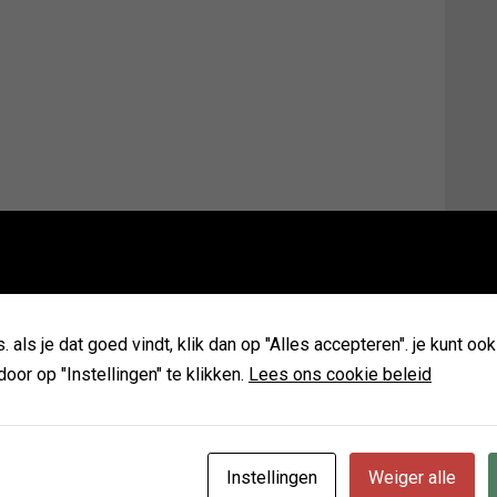
als je dat goed vindt, klik dan op "Alles accepteren". je kunt oo
 Touch
door op "Instellingen" te klikken.
Lees ons cookie beleid
alized by the charms of pleasure of the moment, so
 pain antrouble that are bound to ensue; and equal blame
Instellingen
Weiger alle