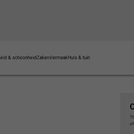
eid & schoonheid
Zaken
Vermaak
Huis & tuin
C
Th
of