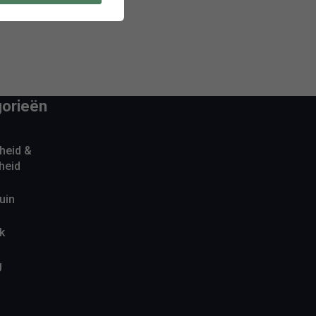
orieën
heid &
heid
uin
k
g