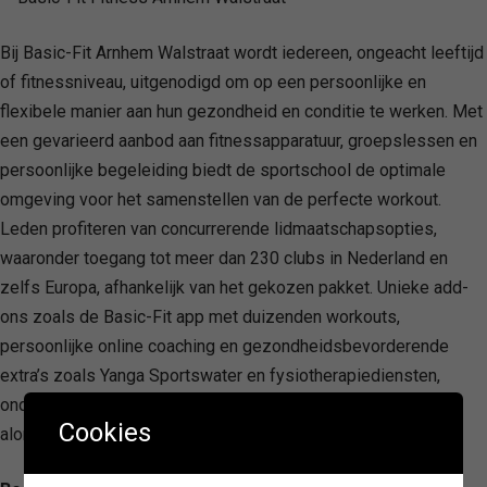
Bij Basic-Fit Arnhem Walstraat wordt iedereen, ongeacht leeftijd
of fitnessniveau, uitgenodigd om op een persoonlijke en
flexibele manier aan hun gezondheid en conditie te werken. Met
een gevarieerd aanbod aan fitnessapparatuur, groepslessen en
persoonlijke begeleiding biedt de sportschool de optimale
omgeving voor het samenstellen van de perfecte workout.
Leden profiteren van concurrerende lidmaatschapsopties,
waaronder toegang tot meer dan 230 clubs in Nederland en
zelfs Europa, afhankelijk van het gekozen pakket. Unieke add-
ons zoals de Basic-Fit app met duizenden workouts,
persoonlijke online coaching en gezondheidsbevorderende
extra’s zoals Yanga Sportswater en fysiotherapiediensten,
onderscheiden Basic-Fit van andere sportscholen door een
Cookies
alomvattende benadering van fitness en welzijn.