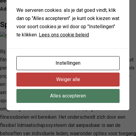
Beoordeling: 2.9/ 5 — 169
Adres: Walstraat 76, 6811 BE Arnhem, Netherlands
We serveren cookies. als je dat goed vindt, klik
dan op "Alles accepteren". je kunt ook kiezen wat
Sportcity Arnhem
voor soort cookies je wil door op "Instellingen"
te klikken.
Lees ons cookie beleid
Bij SportCity Arnhem Tivolilaan wordt een breed scala aan
fitnessactiviteiten aangeboden, waarbij leden kunnen kiezen uit
Instellingen
persoonlijke training, groepslessen in diverse disciplines zoals
yoga, boksen en pilates, en toegang tot geavanceerde cardio-
Weiger alle
en krachtapparatuur. Met faciliteiten die gratis parkeren,
airconditioning en een sociale hoek omvatten, streeft deze
Alles accepteren
sportschool ernaar een uitnodigende en ondersteunende
omgeving te bieden voor iedereen die zijn gezondheids- en
fitnessdoelen wil bereiken. Het onderscheidt zich door een
flexibel lidmaatschapssysteem dat aanpasbaar is aan de
behoeften van individuele leden, waaronder opties voor toegang