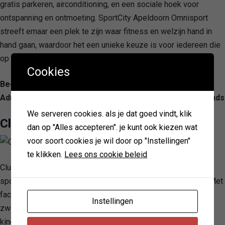
gratis parkeren, airconditioning, en een sociale hoek voor
ontspanning en ontmoeting. SportCity Apeldoorn Omnisport
streeft ernaar een plek te zijn waar fitness en welzijn hand in
hand gaan, waardoor het een unieke keuze is voor iedereen die
op zoek is naar een verrijkende sportervaring.
Cookies
Beoordeling: 4.2/ 5 — 139
Adres: De Voorwaarts 49, 7321 MA Apeldoorn, Netherlands
We serveren cookies. als je dat goed vindt, klik
Club Pellikaan Apeldoorn
dan op "Alles accepteren". je kunt ook kiezen wat
voor soort cookies je wil door op "Instellingen"
te klikken.
Lees ons cookie beleid
Club Pellikaan Apeldoorn wordt erkend als een veelzijdige
sportschool die zich richt op het welzijn van het hele gezin. Met
faciliteiten die uiteenlopen van fitness en wellness tot
Instellingen
zwemmen, tennis, squash en een divers aanbod aan
kinderactiviteiten, wordt er een unieke, allesomvattende