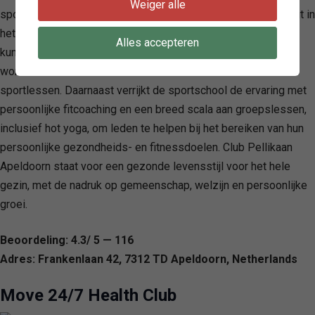
Weiger alle
sportervaring aangeboden. Het onderscheidend vermogen ligt in
het aanbieden van een familie lidmaatschap, waarbij ouders
Alles accepteren
kunnen sporten of ontspannen terwijl de kinderen vermaakt
worden in de Kidsclub of deelnemen aan educatieve
sportlessen. Daarnaast verrijkt de sportschool de ervaring met
persoonlijke fitcoaching en een breed scala aan groepslessen,
inclusief hot yoga, om leden te helpen bij het bereiken van hun
persoonlijke gezondheids- en fitnessdoelen. Club Pellikaan
Apeldoorn staat voor een gezonde levensstijl voor het hele
gezin, met de nadruk op gemeenschap, welzijn en persoonlijke
groei.
Beoordeling: 4.3/ 5 — 116
Adres: Frankenlaan 42, 7312 TD Apeldoorn, Netherlands
Move 24/7 Health Club