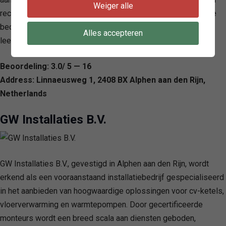
Weiger alle
recente certificeringen en succesvolle projecten, waarmee ze
beogen bij te dragen aan gezondere en veiligere
Alles accepteren
leefomgevingen, nu en in de toekomst.
Beoordeling: 3.0/ 5 — 16
Address: Linnaeusweg 1, 2408 BX Alphen aan den Rijn,
Netherlands
GW Installaties B.V.
GW Installaties B.V., gevestigd in Alphen aan den Rijn, wordt
erkend als een vooraanstaand installatiebedrijf gespecialiseerd
in het aanbieden van hoogwaardige oplossingen voor cv-ketels,
vloerverwarming en warmtepompen. Door gecertificeerde
monteurs wordt een breed scala aan diensten geboden,